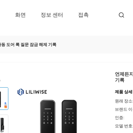
품
화면
정보 센터
접촉
자동 도어 록 질문 잠금 해제 기록
언제든지
기록
제품 상
원래 장소
브랜드 이
인증:
모델 번호