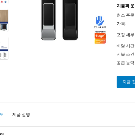
지불과 운
최소 주문
가격:
포장 세부
배달 시간
지불 조건
공급 능력
지금 
정보
제품 설명