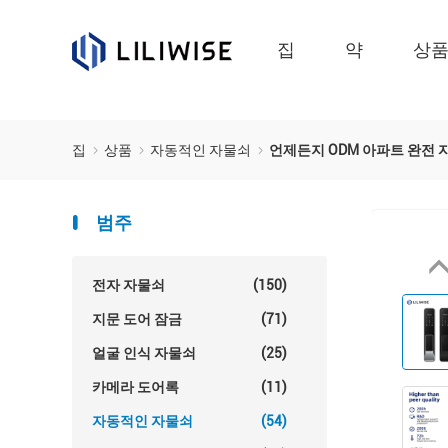
집
약
상
집
상품
자동적인 자물쇠
언제든지 ODM 아파트 완전 
범주
전자 자물쇠
(150)
지문 도어 잠금
(71)
얼굴 인식 자물쇠
(25)
카메라 도어록
(11)
자동적인 자물쇠
(54)