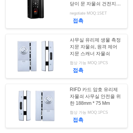
닫이 문 자물쇠 건전지수
연
명 3000배
negotiate MOQ:1SET
54
접촉
락
주
자동적인 자물쇠
사무실 유리제 생물 측정
세
지문 자물쇠, 원격 제어
지문 스캐너 자물쇠
요
협상 가능 MOQ:1PCS
접촉
뉴
31
RIFD 카드 암호 유리제
스
자물쇠 사무실 안전을 위
Bluetooth 자물쇠
한 188mm * 75 Mm
NEWS
협상 가능 MOQ:1PCS
접촉
사