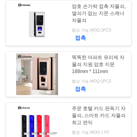
암호 손가락 접촉 자물쇠,
이
열쇠가 없는 지문 스캐너
19
자물쇠
트
협상 가능 MOQ:1PCS
코드 도어 잠금
맵
접촉
사
똑똑한 아파트 유리제 자
물쇠 지원 암호 지문
생
188mm * 111mm
활
27
협상 가능 MOQ:1PCS
접촉
보
키 카드 도어 잠금
호
주문 호텔 카드 판독기 자
물쇠, 스마트 카드 자물쇠
정
최고 편익
책
협상 가능 MOQ:1 PC