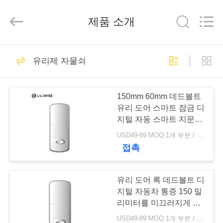
-
2026
Guangzhou
제품 소개
Light
Source
Electronics
Technology
Limited.
집
All
150
Rights
유리제 자물쇠
Reserved.
전자 자물쇠
제
150mm 60mm 데드볼트
품
유리 도어 스마트 잠금 디
지털 자동 스마트 지문 키
패드
USD49-89 MOQ:1개 부분 / 부분
우
접촉
71
리
에
유리 도어 록 데드볼트 디
지문 도어 잠금
지털 자동차 통증 150 밀
대
리미터를 미끄러지게 하
는 지문 키패드
USD49-89 MOQ:1개 부분 / 부분