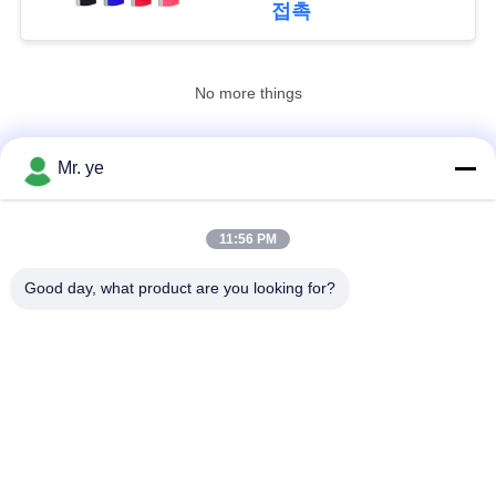
접촉
78
No more things
호텔 도어 록스
Mr. ye
연락처!
11:56 PM
모든
24
Good day, what product are you looking for?
아파트 자물쇠
전자 자물쇠
지문 도어 잠금
얼굴 인식 자물쇠
카메라 도어록
자동적인 자물쇠
Bluetooth 자물쇠