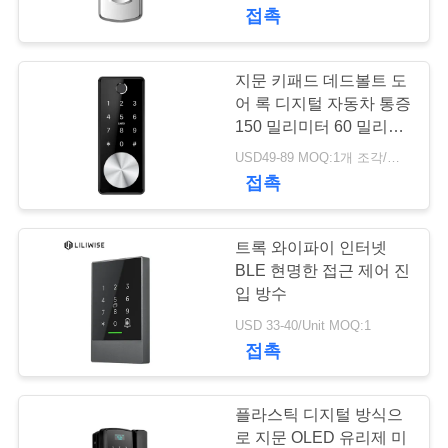
하
접촉
여
지문 키패드 데드볼트 도
25
공
어 록 디지털 자동차 통증
150 밀리미터 60 밀리미
얼굴 인식 자물쇠
장
터
USD49-89 MOQ:1개 조각/조각
접촉
여
행
트록 와이파이 인터넷
BLE 현명한 접근 제어 진
품
입 방수
11
USD 33-40/Unit MOQ:1
질
접촉
카메라 도어록
관
리
플라스틱 디지털 방식으
로 지문 OLED 유리제 미