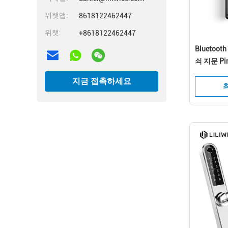
위햇앱:
8618122462447
위챗:
+8618122462447
Blueto
쇠 지문 P
지금 접촉하세요