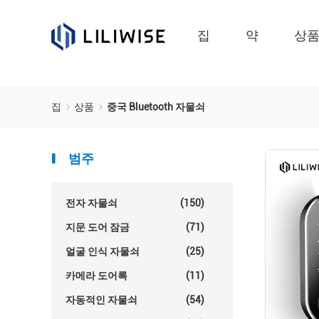
집
약
상
집
상품
중국 Bluetooth 자물쇠
범주
전자 자물쇠
(150)
지문 도어 잠금
(71)
얼굴 인식 자물쇠
(25)
카메라 도어록
(11)
자동적인 자물쇠
(54)