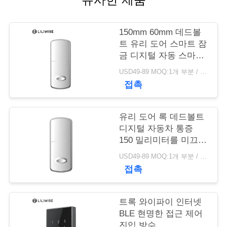
연
150mm 60mm 데드볼
락
트 유리 도어 스마트 잠
금 디지털 자동 스마트
주
지문 키패드
USD49-89 MOQ:1개 부분 / 부분
세
접촉
요
유리 도어 록 데드볼트
디지털 자동차 통증
뉴
150 밀리미터를 미끄러
지게 하는 지문 키패드
스
USD49-89 MOQ:1개 부분 / 부분
접촉
NEWS
트록 와이파이 인터넷
BLE 현명한 접근 제어
사
진입 방수