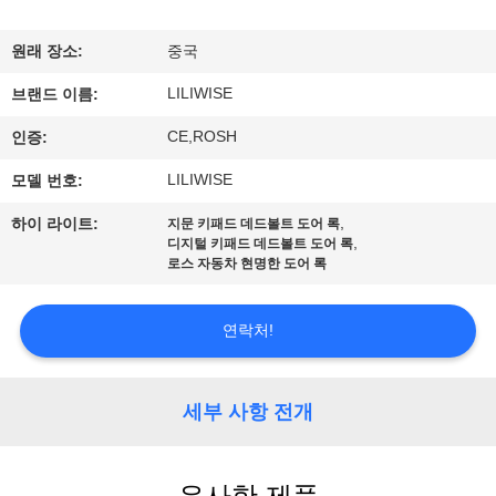
하
여
원래 장소:
중국
LILIWISE
브랜드 이름:
공
CE,ROSH
인증:
장
LILIWISE
모델 번호:
여
,
하이 라이트:
지문 키패드 데드볼트 도어 록
,
디지털 키패드 데드볼트 도어 록
행
로스 자동차 현명한 도어 록
품
연락처!
질
세부 사항 전개
관
리
유사한 제품