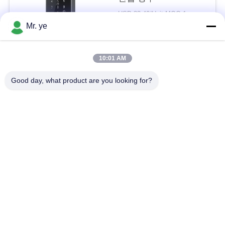
이
USD 33-40/Unit MOQ:1
Mr. ye
접촉
트
맵
10:01 AM
모든
Good day, what product are you looking for?
사
전자 자물쇠
지문 도어 잠금
생
활
얼굴 인식 자물쇠
카메라 도어록
보
자동적인 자물쇠
Bluetooth 자물쇠
호
정
코드 도어 잠금
키 카드 도어 잠금
책