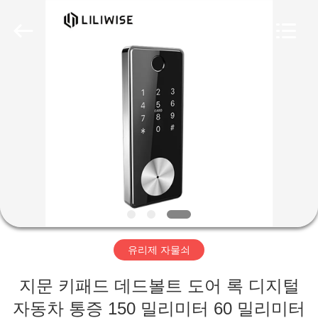
-
2026
Guangzhou
Light
Source
Electronics
Technology
Limited.
집
All
Rights
Reserved.
제
품
우
리
유리제 자물쇠
에
지문 키패드 데드볼트 도어 록 디지털
대
자동차 통증 150 밀리미터 60 밀리미터