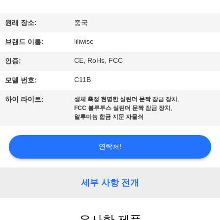
하
여
원래 장소:
중국
liliwise
브랜드 이름:
공
CE, RoHs, FCC
인증:
장
C11B
모델 번호:
여
,
하이 라이트:
생체 측정 현명한 실린더 문짝 잠금 장치
,
FCC 블루투스 실린더 문짝 잠금 장치
행
알루미늄 합금 지문 자물쇠
품
연락처!
질
세부 사항 전개
관
리
유사한 제품