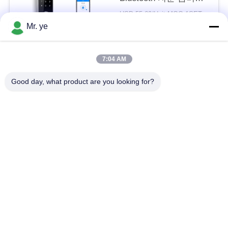
이션 자물쇠
이
USD 55-69/Unit MOQ:1SET
Mr. ye
접촉
트
맵
7:04 AM
모든
Good day, what product are you looking for?
사
전자 자물쇠
지문 도어 잠금
생
활
얼굴 인식 자물쇠
카메라 도어록
보
자동적인 자물쇠
Bluetooth 자물쇠
호
정
코드 도어 잠금
키 카드 도어 잠금
책