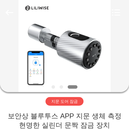
-
2026
Guangzhou
Light
Source
Electronics
Technology
Limited.
집
All
Rights
Reserved.
제
품
우
리
지문 도어 잠금
에
보안상 블루투스 APP 지문 생체 측정
대
현명한 실린더 문짝 잠금 장치