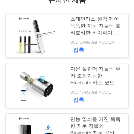
연
스테인리스 원격 제어
락
똑똑한 지문 자물쇠 호
리호리한 와이파이
주
Bluetooth
USD 60-89/Unit MOQ:1개 조각
세
접촉
요
지문 실린더 자물쇠 주
거 조정가능한
뉴
Bluetooth 카드 코드 키
자물쇠
스
USD 47-65/Unit MOQ:1
접촉
NEWS
만능 열쇠를 가진 똑똑
한 지문 자물쇠
사
Bluetooth 지문 콤비네