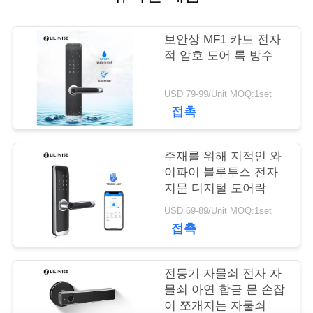
연
보안상 MF1 카드 전자
락
적 암호 도어 록 방수
주
USD 79-99/Unit MOQ:1set
세
접촉
요
주재를 위해 지적인 와
이파이 블루투스 전자
뉴
지문 디지털 도어락
USD 69-89/Unit MOQ:1set
스
접촉
NEWS
전동기 자물쇠 전자 자
물쇠 아연 합금 문 손잡
이 쪼개지는 자물쇠
사