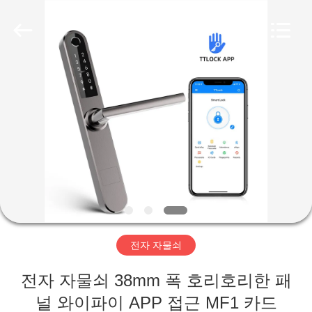
-
2026
Guangzhou
Light
Source
Electronics
Technology
Limited.
집
All
Rights
Reserved.
제
품
우
리
전자 자물쇠
에
전자 자물쇠 38mm 폭 호리호리한 패
대
널 와이파이 APP 접근 MF1 카드