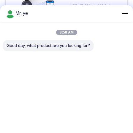
USD 45-65/Unit MOQ:1
이
Mr. ye
접촉
트
맵
8:58 AM
모든
Good day, what product are you looking for?
사
전자 자물쇠
지문 도어 잠금
생
얼굴 인식 자물쇠
카메라 도어록
활
보
자동적인 자물쇠
Bluetooth 자물쇠
호
코드 도어 잠금
키 카드 도어 잠금
정
책