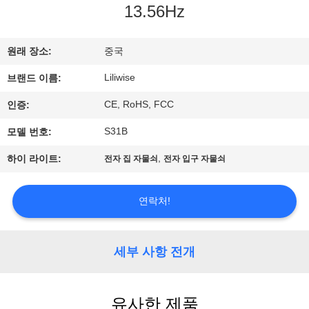
하
13.56Hz
여
원래 장소:
중국
공
Liliwise
브랜드 이름:
장
CE, RoHS, FCC
인증:
여
S31B
모델 번호:
행
,
하이 라이트:
전자 집 자물쇠
전자 입구 자물쇠
연락처!
품
질
세부 사항 전개
관
리
유사한 제품