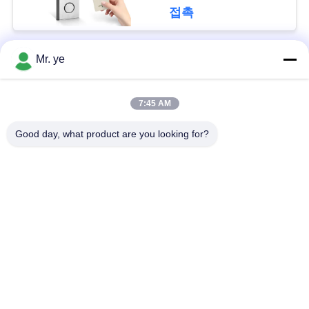
접촉
이
트
Mr. ye
모든
맵
7:45 AM
전자 자물쇠
지문 도어 잠금
사
Good day, what product are you looking for?
생
얼굴 인식 자물쇠
카메라 도어록
활
자동적인 자물쇠
Bluetooth 자물쇠
보
호
코드 도어 잠금
키 카드 도어 잠금
정
책
구독하십시오