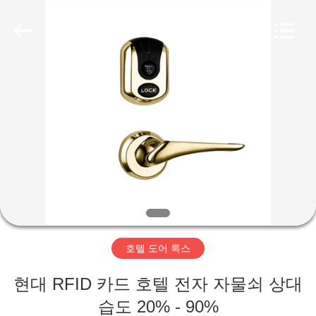
-
2026
Guangzhou
Light
Source
Electronics
Technology
Limited.
집
All
Rights
Reserved.
제
품
우
리
호텔 도어 록스
에
현대 RFID 카드 호텔 전자 자물쇠 상대
대
습도 20% - 90%