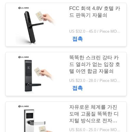
FCC 회색 4.8V 호텔 카
연
드 판독기 자물쇠
락
US $32.0 - 45.0 / Piece MOQ:1 PC
주
접촉
세
요
똑똑한 스크린 강타 카
드 열쇠가 없는 입장 호
텔 아연 합금 자물쇠
뉴
US $23.0 - 28.0 / Piece MOQ:1 PC
접촉
스
자유로운 체계를 가진
NEWS
도매 고품질 똑똑한 디
지털 방식으로 전자
RFID 호텔 자물쇠
사
US $16.0 - 25.0 / Piece MOQ:1