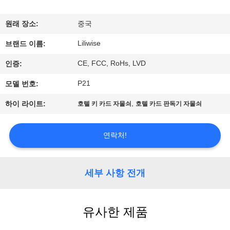
하
여
원래 장소:
중국
Liliwise
브랜드 이름:
공
CE, FCC, RoHs, LVD
인증:
장
P21
모델 번호:
여
,
하이 라이트:
호텔 키 카드 자물쇠
호텔 카드 판독기 자물쇠
행
연락처!
품
질
세부 사항 전개
관
유사한 제품
리