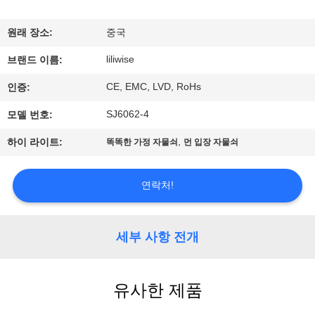
하
여
원래 장소:
중국
liliwise
브랜드 이름:
공
CE, EMC, LVD, RoHs
인증:
장
SJ6062-4
모델 번호:
여
,
하이 라이트:
똑똑한 가정 자물쇠
먼 입장 자물쇠
행
연락처!
품
질
세부 사항 전개
관
유사한 제품
리