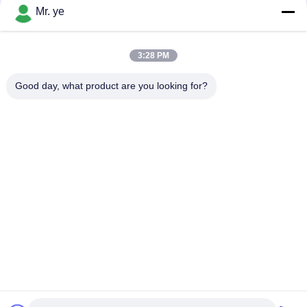
Mr. ye
접촉
이
트
3:28 PM
모든
맵
Good day, what product are you looking for?
전자 자물쇠
지문 도어 잠금
사
생
얼굴 인식 자물쇠
카메라 도어록
활
자동적인 자물쇠
Bluetooth 자물쇠
보
호
코드 도어 잠금
키 카드 도어 잠금
정
책
구독하십시오