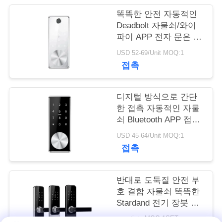
똑똑한 안전 자동적인
연
Deadbolt 자물쇠/와이
파이 APP 전자 문은 잠
락
급니다
USD 52-69/Unit MOQ:1
주
접촉
세
요
디지털 방식으로 간단
한 접촉 자동적인 자물
쇠 Bluetooth APP 접근
제한
뉴
USD 45-64/Unit MOQ:1
접촉
스
반대로 도둑질 안전 부
NEWS
호 결합 자물쇠 똑똑한
Stardand 전기 장붓 구
멍 APP 통제
사
negotiate MOQ:1SET