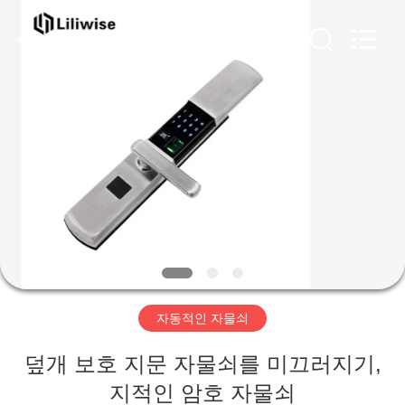
-
2026
Guangzhou
Light
Source
Electronics
Technology
Limited.
집
All
Rights
Reserved.
제
품
우
리
자동적인 자물쇠
에
덮개 보호 지문 자물쇠를 미끄러지기,
대
지적인 암호 자물쇠