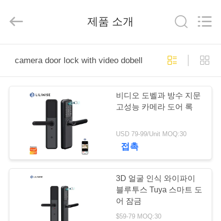
-
2025
Guangzhou
제품 소개
Light
Source
Electronics
Technology
Limited.
집
All
Rights
camera door lock with video dobell
Reserved.
제
비디오 도벨과 방수 지문
품
고성능 카메라 도어 록
USD 79-99/Unit MOQ:30
우
접촉
리
에
3D 얼굴 인식 와이파이
블루투스 Tuya 스마트 도
대
어 잠금
$59-79 MOQ:30