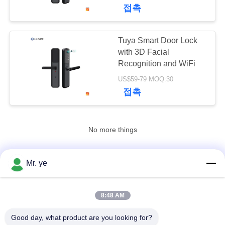
하
접촉
여
Tuya Smart Door Lock
공
with 3D Facial
Recognition and WiFi
장
US$59-79 MOQ:30
접촉
여
행
No more things
품
Mr. ye
연락처!
질
관
8:48 AM
모든
리
Good day, what product are you looking for?